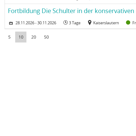
Zeitraum: Samstag, 28. November 2026 bis Montag, 30. November 
Dauer:
Veranstaltungsort:
St
Kurs: Fortbildung Die Schulter in der konservativen und postop
Fortbildung Die Schulter in der konservativen
28.11.2026 - 30.11.2026
3 Tage
Kaiserslautern
Fr
5
10
20
50