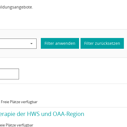
bildungsangebote.
Filter anwenden
Filter zurücksetzen
Status:
Freie Plätze verfügbar
26
atus:
r HWS und OAA-Region
herapie der HWS und OAA-Region
eie Plätze verfügbar