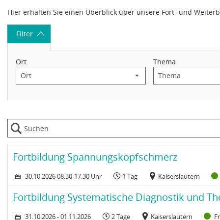
Datentabelle mit 3 Zeilen und 9 Spalten
Hier erhalten Sie einen Überblick über unsere Fort- und Weiter
Filter
Ort
Thema
Zeitraum: Freitag, 30. Oktober 2026 08:30-17:30 Uhr
Dauer:
Veranstaltungsort:
Kurs: Fortbildung Spannungskopfschmerz
Fortbildung Spannungskopfschmerz
30.10.2026 08:30-17:30 Uhr
1 Tag
Kaiserslautern
Zeitraum: Samstag, 31. Oktober 2026 bis Sonntag, 1. November 20
Dauer:
Veranstaltungsort:
St
Kurs: Fortbildung Systematische Diagnostik und Therapie de
Fortbildung Systematische Diagnostik und T
31.10.2026 - 01.11.2026
2 Tage
Kaiserslautern
Fr