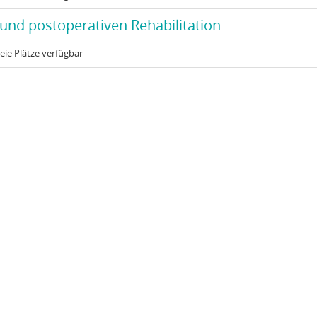
2026
atus:
erativen Rehabilitation
 und postoperativen Rehabilitation
eie Plätze verfügbar