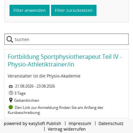
Filter anwenden
Filter zurücksetzen
Dauer:
Veranstaltungsort:
Status:
Zeitraum: Freitag, 21. August 2026 bis Sonntag, 23. August 2026
Kurs: Fortbildung Sportphysiotherapeut Teil IV - Physio-Athletik
Untertitel:
Fortbildung Sportphysiotherapeut Teil IV -
Physio-Athletiktrainer/in
Veranstalter ist die Physio-Akademie
21.08.2026 - 23.08.2026
3 Tage
Gelsenkirchen
Den Link zur Anmeldung finden Sie am Anfang der
Kursbeschreibung.
Dauer:
Veranstaltungsort:
Status:
Zeitraum: Freitag, 21. August 2026 bis Sonntag, 23. August 2026
Kurs: Fortbildung Grundlagen der Handrehabilitation I
powered by
easySoft Publish
Impressum
Datenschutz
Fortbildung Grundlagen der
Vertrag widerrufen
Handrehabilitation I