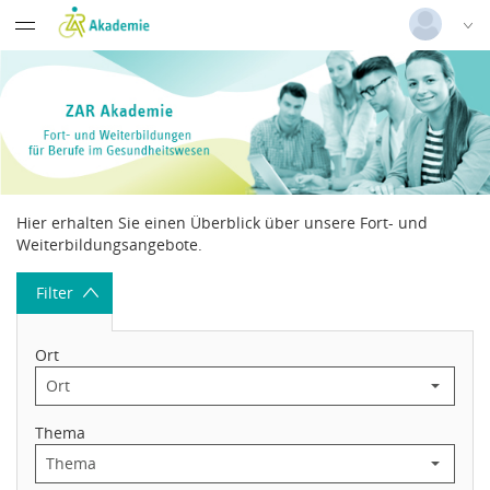
Datentabelle mit 64 Zeilen und 9 Spalten
Barrierefreiheitserklärung
Gelsenkirchen
Deutsch
|
Englisch
Login
Allgemeine
Kaiserslautern
Geschäftsbedingungen
Versionsnummer: 2026.2.05.64048
Widerrufsbelehrung
Hier erhalten Sie einen Überblick über unsere Fort- und
Weiterbildungsangebote.
Impressum
Filter
Ort
Thema